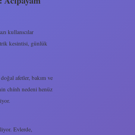
or: Acıpayam
zı kullanıcılar
trik kesintisi, günlük
, doğal afetler, bakım ve
inin chính nedeni henüz
iyor.
liyor. Evlerde,