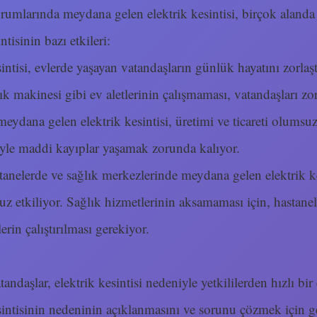
rumlarında meydana gelen elektrik kesintisi, birçok alanda
ntisinin bazı etkileri:
sintisi, evlerde yaşayan vatandaşların günlük hayatını zorlaş
ık makinesi gibi ev aletlerinin çalışmaması, vatandaşları z
meydana gelen elektrik kesintisi, üretimi ve ticareti olumsuz 
niyle maddi kayıplar yaşamak zorunda kalıyor.
tanelerde ve sağlık merkezlerinde meydana gelen elektrik ke
uz etkiliyor. Sağlık hizmetlerinin aksamaması için, hastanel
erin çalıştırılması gerekiyor.
ndaşlar, elektrik kesintisi nedeniyle yetkililerden hızlı bi
esintisinin nedeninin açıklanmasını ve sorunu çözmek için ge