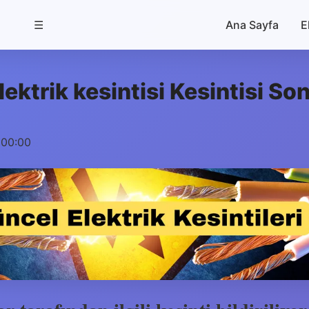
☰
Ana Sayfa
E
ektrik kesintisi Kesintisi So
 00:00