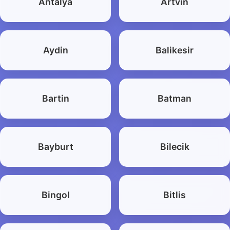
Antalya
Artvin
Aydin
Balikesir
Bartin
Batman
Bayburt
Bilecik
Bingol
Bitlis