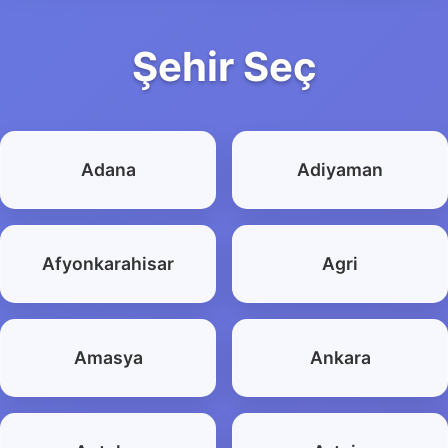
Şehir Seç
Adana
Adiyaman
Afyonkarahisar
Agri
Amasya
Ankara