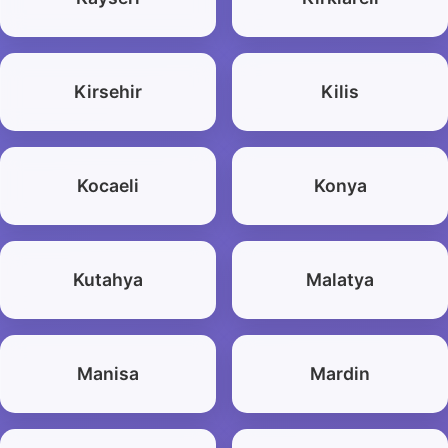
Kirsehir
Kilis
Kocaeli
Konya
Kutahya
Malatya
Manisa
Mardin