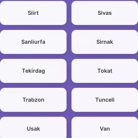
Siirt
Sivas
Sanliurfa
Sirnak
Tekirdag
Tokat
Trabzon
Tunceli
Usak
Van