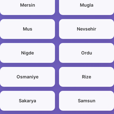
Mersin
Mugla
Mus
Nevsehir
Nigde
Ordu
Osmaniye
Rize
Sakarya
Samsun