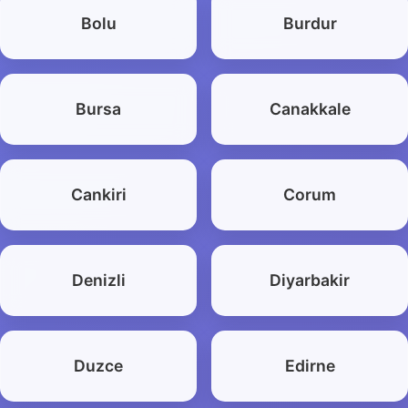
Bolu
Burdur
Bursa
Canakkale
Cankiri
Corum
Denizli
Diyarbakir
Duzce
Edirne