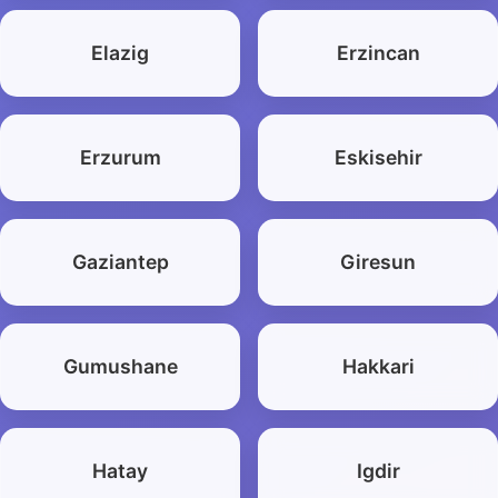
Elazig
Erzincan
Erzurum
Eskisehir
Gaziantep
Giresun
Gumushane
Hakkari
Hatay
Igdir