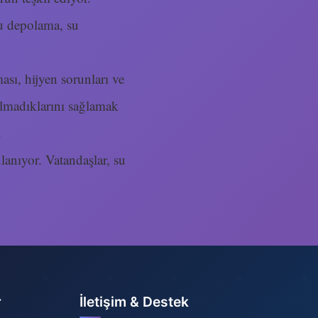
su depolama, su
ası, hijyen sorunları ve
olmadıklarını sağlamak
.
ulanıyor. Vatandaşlar, su
r
İletişim & Destek