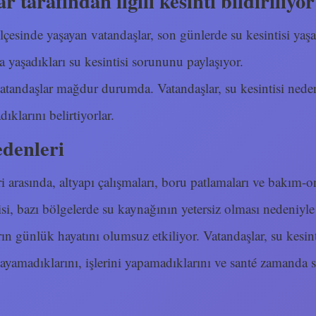
r tarafından ilgili kesinti bildiriliyor
lçesinde yaşayan vatandaşlar, son günlerde su kesintisi yaş
a yaşadıkları su kesintisi sorununu paylaşıyor.
vatandaşlar mağdur durumda. Vatandaşlar, su kesintisi neden
dıklarını belirtiyorlar.
edenleri
i arasında, altyapı çalışmaları, boru patlamaları ve bakım-o
tisi, bazı bölgelerde su kaynağının yetersiz olması nedeniyle
rın günlük hayatını olumsuz etkiliyor. Vatandaşlar, su kesin
ılayamadıklarını, işlerini yapamadıklarını ve santé zamanda