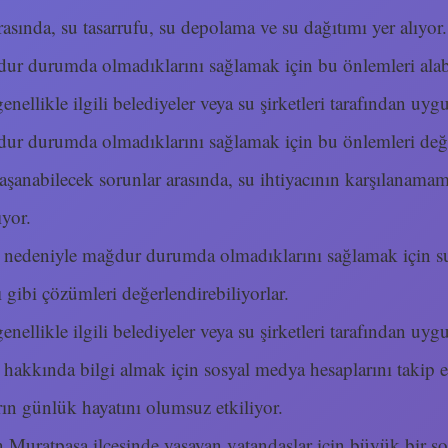
rasında, su tasarrufu, su depolama ve su dağıtımı yer alıyor.
dur durumda olmadıklarını sağlamak için bu önlemleri alabi
enellikle ilgili belediyeler veya su şirketleri tarafından uyg
dur durumda olmadıklarını sağlamak için bu önlemleri değer
aşanabilecek sorunlar arasında, su ihtiyacının karşılanamama
ıyor.
isi nedeniyle mağdur durumda olmadıklarını sağlamak için 
ı gibi çözümleri değerlendirebiliyorlar.
enellikle ilgili belediyeler veya su şirketleri tarafından uyg
i hakkında bilgi almak için sosyal medya hesaplarını takip e
rın günlük hayatını olumsuz etkiliyor.
n Muratpaşa ilçesinde yaşayan vatandaşlar için büyük bir so