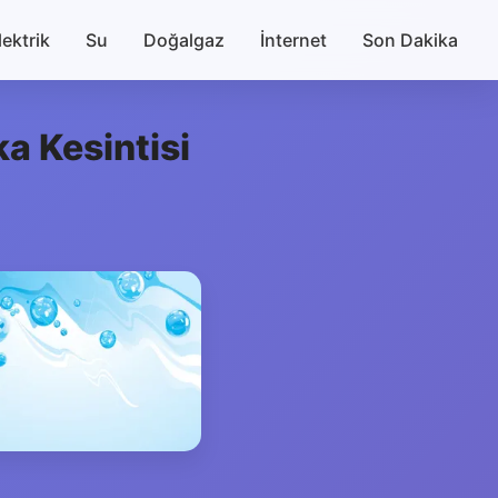
lektrik
Su
Doğalgaz
İnternet
Son Dakika
a Kesintisi