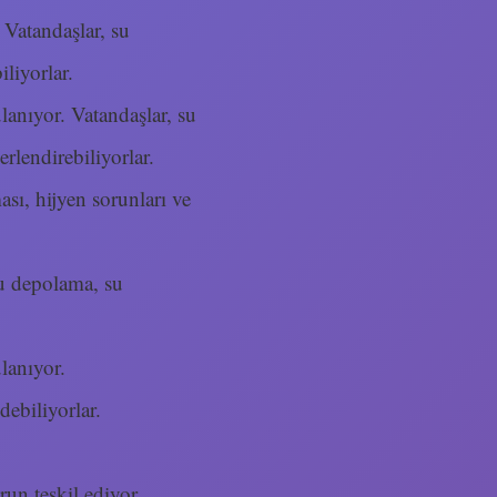
 Vatandaşlar, su
liyorlar.
ulanıyor. Vatandaşlar, su
lendirebiliyorlar.
sı, hijyen sorunları ve
su depolama, su
ulanıyor.
debiliyorlar.
run teşkil ediyor.