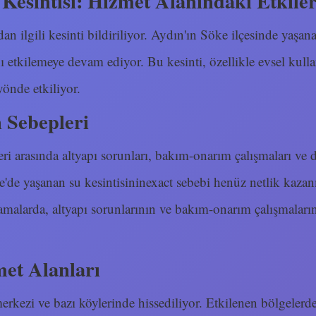
Kesintisi: Hizmet Alanındaki Etkiler
dan ilgili kesinti bildiriliyor. Aydın'ın Söke ilçesinde yaşan
 etkilemeye devam ediyor. Bu kesinti, özellikle evsel kulla
yönde etkiliyor.
n Sebepleri
eri arasında altyapı sorunları, bakım-onarım çalışmaları ve d
ke'de yaşanan su kesintisininexact sebebi henüz netlik kazan
lamalarda, altyapı sorunlarının ve bakım-onarım çalışmaların
et Alanları
erkezi ve bazı köylerinde hissediliyor. Etkilenen bölgelerd