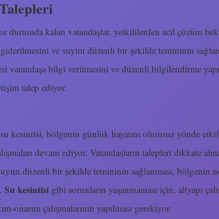
Talepleri
zor durumda kalan vatandaşlar, yetkililerden acil çözüm bekl
 giderilmesini ve suyun düzenli bir şekilde temininin sağla
esi vatandaşa bilgi verilmesini ve düzenli bilgilendirme yap
etişim talep ediyor.
u kesintisi, bölgenin günlük hayatını olumsuz yönde etkiliy
şmaları devam ediyor. Vatandaşların talepleri dikkate alına
suyun düzenli bir şekilde temininin sağlanması, bölgenin n
Su kesintisi
r.
gibi sorunların yaşanmaması için, altyapı ça
kım-onarım çalışmalarının yapılması gerekiyor.