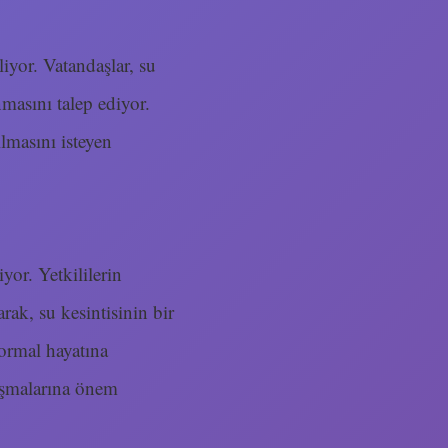
iyor. Vatandaşlar, su
nmasını talep ediyor.
ılmasını isteyen
or. Yetkililerin
rak, su kesintisinin bir
ormal hayatına
lışmalarına önem