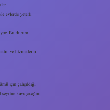
kle:
le evlerde yeterli
ğruyor. Bu durum,
Üretim ve hizmetlerin
zümü için çalışıldığı
al seyrine kavuşacağını