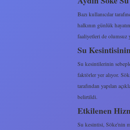
Aydın Söke Su 
Bazı kullanıcılar tarafın
halkının günlük hayatını
faaliyetleri de olumsuz 
Su Kesintisini
Su kesintilerinin sebepl
faktörler yer alıyor. Sö
tarafından yapılan açık
belirtildi.
Etkilenen Hizm
Su kesintisi, Söke'nin m