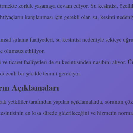
ürmekte zorluk yaşamaya devam ediyor. Su kesintisi, özelli
tiyaçların karşılanması için gerekli olan su, kesinti nedeniy
rımsal sulama faaliyetleri, su kesintisi nedeniyle sekteye u
e olumsuz etkiliyor.
 ve ticaret faaliyetleri de su kesintisinden nasibini alıyor. 
üzenli bir şekilde temini gerekiyor.
rın Açıklamaları
larak yetkililer tarafından yapılan açıklamalarda, sorunun çö
su kesintisinin en kısa sürede giderileceğini ve hizmetin norm