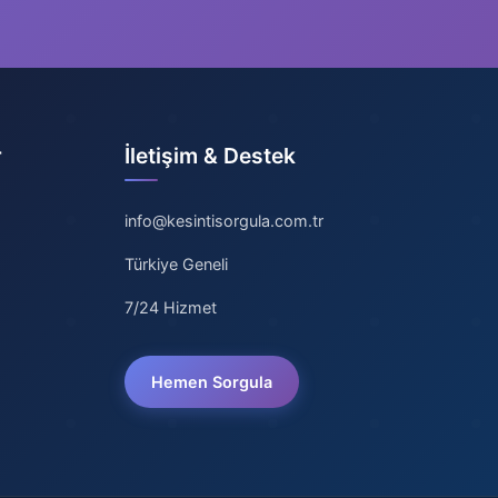
r
İletişim & Destek
info@kesintisorgula.com.tr
Türkiye Geneli
7/24 Hizmet
Hemen Sorgula