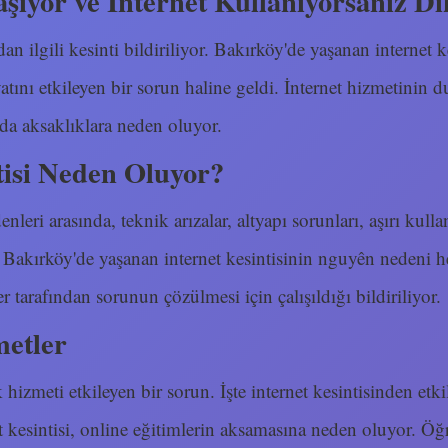
şıyor ve İnternet Kullanıyorsanız Di
dan ilgili kesinti bildiriliyor. Bakırköy'de yaşanan internet k
tını etkileyen bir sorun haline geldi. İnternet hizmetinin du
nda aksaklıklara neden oluyor.
tisi Neden Oluyor?
enleri arasında, teknik arızalar, altyapı sorunları, aşırı kul
or. Bakırköy'de yaşanan internet kesintisinin nguyên nedeni 
r tarafından sorunun çözülmesi için çalışıldığı bildiriliyor.
metler
k hizmeti etkileyen bir sorun. İşte internet kesintisinden etk
t kesintisi, online eğitimlerin aksamasına neden oluyor. Öğ