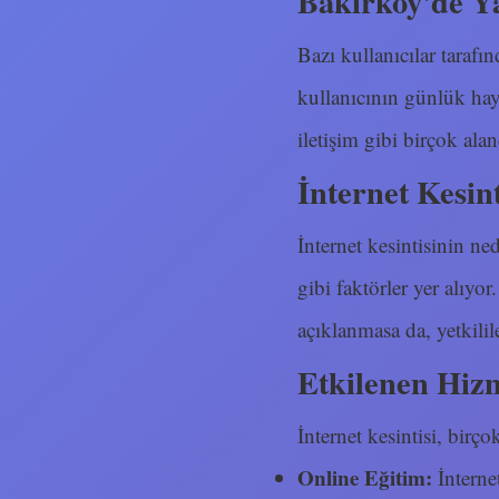
Bakırköy'de Ya
Bazı kullanıcılar tarafın
kullanıcının günlük haya
iletişim gibi birçok ala
İnternet Kesin
İnternet kesintisinin ned
gibi faktörler yer alıy
açıklanmasa da, yetkilile
Etkilenen Hiz
İnternet kesintisi, birço
Online Eğitim:
İnterne