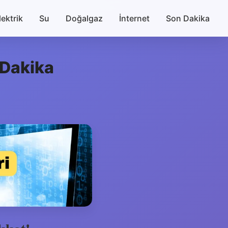
lektrik
Su
Doğalgaz
İnternet
Son Dakika
 Dakika