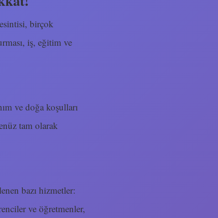
kkat!
esintisi, birçok
rması, iş, eğitim ve
lanım ve doğa koşulları
henüz tam olarak
ilenen bazı hizmetler:
renciler ve öğretmenler,