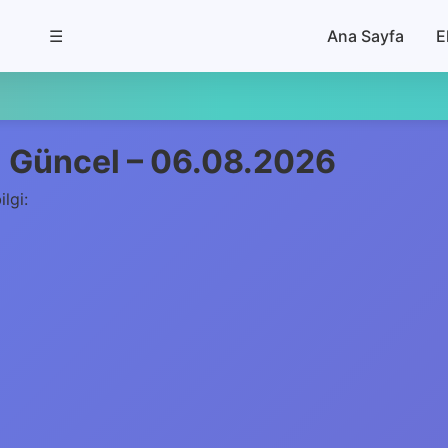
☰
Ana Sayfa
E
 | Güncel – 06.08.2026
ilgi: