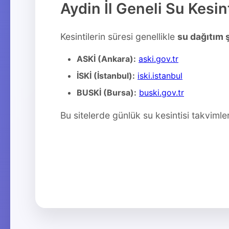
Aydin İl Geneli Su Kesi
Kesintilerin süresi genellikle
su dağıtım ş
ASKİ (Ankara):
aski.gov.tr
İSKİ (İstanbul):
iski.istanbul
BUSKİ (Bursa):
buski.gov.tr
Bu sitelerde günlük su kesintisi takvimler