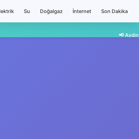
lektrik
Su
Doğalgaz
İnternet
Son Dakika
📢 Aydin'da planlı su kesintisi var! 🚰 Aydi