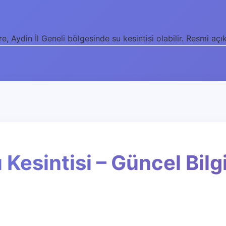
 Aydin İl Geneli bölgesinde su kesintisi olabilir. Resmi açık
u Kesintisi – Güncel Bilg