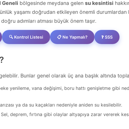
l Geneli
bölgesinde meydana gelen
su kesintisi
hakkın
i günlük yaşamı doğrudan etkileyen önemli durumlardan b
doğru adımları atması büyük önem taşır.
🔍 Kontrol Listesi
📋 Ne Yapmalı?
❓ SSS
?
elebilir. Bunlar genel olarak üç ana başlık altında topla
ke yenileme, vana değişimi, boru hattı genişletme gibi nede
ızası ya da su kaçakları nedeniyle aniden su kesilebilir.
Sel, deprem, fırtına gibi olaylar altyapıya zarar vererek kesi