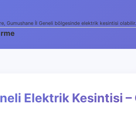
, Gumushane İl Geneli bölgesinde elektrik kesintisi olabilir.
dirme
li Elektrik Kesintisi – 