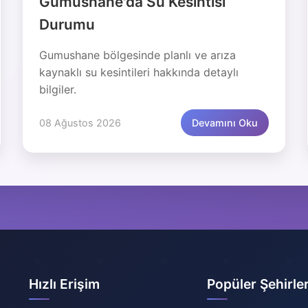
Gumushane'da Su Kesintisi
Durumu
Gumushane bölgesinde planlı ve arıza
kaynaklı su kesintileri hakkında detaylı
bilgiler.
08 Ağustos 2026
Devamını Oku
Hızlı Erişim
Popüler Şehirle