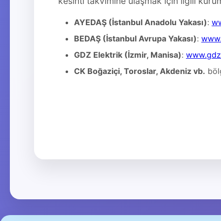
kesinti takvimine ulaşmak için ilgili kuru
AYEDAŞ (İstanbul Anadolu Yakası)
:
ww
BEDAŞ (İstanbul Avrupa Yakası)
:
www.
GDZ Elektrik (İzmir, Manisa)
:
www.gdze
CK Boğaziçi, Toroslar, Akdeniz vb.
bölg