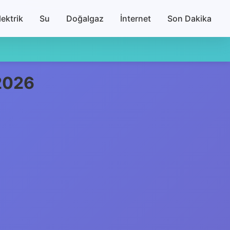
lektrik
Su
Doğalgaz
İnternet
Son Dakika
📢 Gumushane'da p
.2026